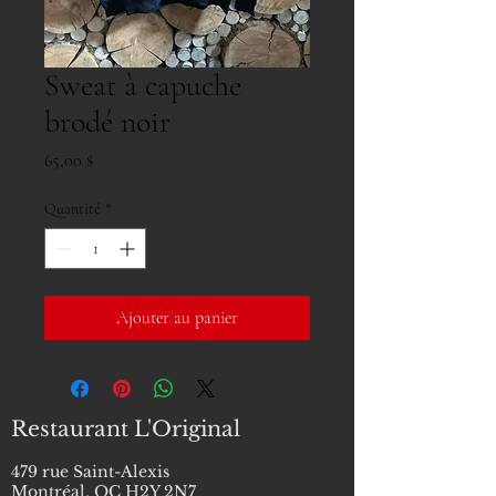
Sweat à capuche
brodé noir
Prix
65,00 $
Quantité
*
Ajouter au panier
Restaurant L'Original
479 rue Saint-Alexis
Montréal, QC H2Y 2N7